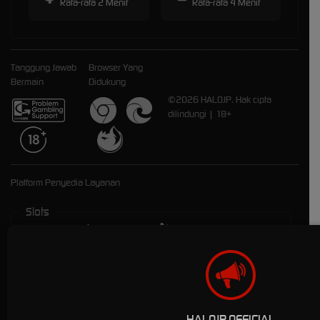
Rata-rata 2 Menit
Rata-rata 4 Menit
Tanggung Jawab
Browser Yang
Bermain
Didukung
©2026 HALOJP. Hak cipta
dilindungi | 18+
Platform Penyedia Layanan
Slots
HALOJP OFFICIAL