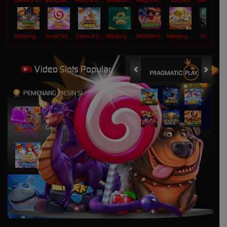
Gates of Olympus POP
Bang Gacor 1000
Fortune Garuda 1000
Wild Bounty Showdown
Way of Ninja
Koi Gate
Gates of Olympus Roulette
Mahjong Wins 3 – Black Scatter
Sweet Bonanza 2500
Gates of Olympus 1000
Mahjong Ways 2
Wild Bandito
Mahjong Legend
The Crypt
Video Slots Popular
PEMENANG MESIN SLOT
a****9
IDR
4,018,000.00
Gates of Gatot Kaca
a****9
IDR
2,906,400.00
Starlight Princess
ant****9
IDR
2,163,450.00
Sugar Rush 1000
h***i
IDR
984,800.00