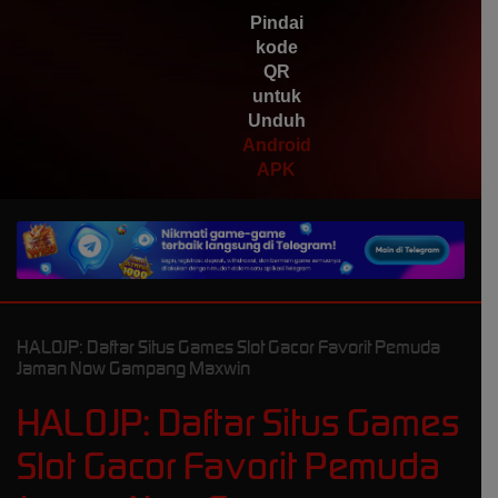
Mahjong Wins Bonus
Pindai
kode
QR
untuk
Unduh
Android
APK
HALOJP: Daftar Situs Games Slot Gacor Favorit Pemuda
Jaman Now Gampang Maxwin
HALOJP: Daftar Situs Games
Slot Gacor Favorit Pemuda