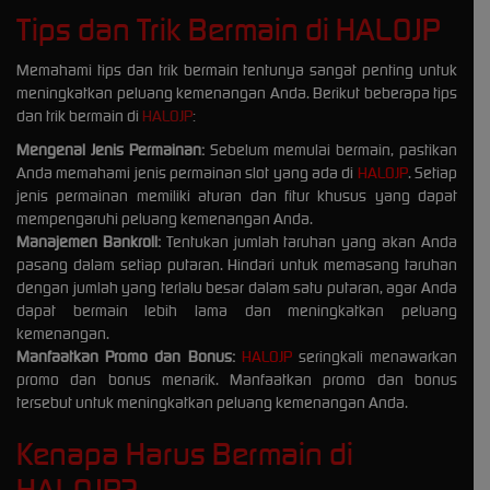
Tips dan Trik Bermain di
HALOJP
Memahami tips dan trik bermain tentunya sangat penting untuk
meningkatkan peluang kemenangan Anda. Berikut beberapa tips
dan trik bermain di
HALOJP
:
Mengenal Jenis Permainan:
Sebelum memulai bermain, pastikan
Anda memahami jenis permainan slot yang ada di
HALOJP
. Setiap
jenis permainan memiliki aturan dan fitur khusus yang dapat
mempengaruhi peluang kemenangan Anda.
Manajemen Bankroll:
Tentukan jumlah taruhan yang akan Anda
pasang dalam setiap putaran. Hindari untuk memasang taruhan
dengan jumlah yang terlalu besar dalam satu putaran, agar Anda
dapat bermain lebih lama dan meningkatkan peluang
kemenangan.
Manfaatkan Promo dan Bonus:
HALOJP
seringkali menawarkan
promo dan bonus menarik. Manfaatkan promo dan bonus
tersebut untuk meningkatkan peluang kemenangan Anda.
Kenapa Harus Bermain di