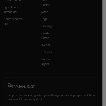
Pusat Bantuan
Live
Casino
Syarat dan
Ketentuan
Race
Berita Markas
Togel
Slot
Olahraga
Crash
Game
Arcade
E-Sports
Sabung
Ayam
TARUHAN SLOT
Penyedia slot online dengan beragam pilihan game menarik yang memudahkan
pemain untuk mencapai jackpot