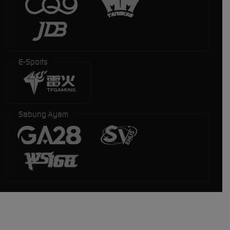
E-Sports
Sabung Ayam