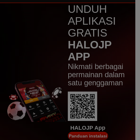
Sweet Bonanza 2500
UNDUH
didaka****i
APLIKASI
IDR
919,720.00
Sugar Rush Super Scatter
GRATIS
didaka****i
HALOJP
IDR
915,520.00
Sugar Rush Super Scatter
APP
cratt****t
Nikmati berbagai
IDR
901,360.00
Gates of Gatot Kaca Super
permainan dalam
Scatter
satu genggaman
h***i
IDR
891,980.00
Sweet Bonanza 2500
didaka****i
IDR
860,640.00
Sugar Rush Super Scatter
HALOJP App
h***t
Panduan instalasi
IDR
789,600.00