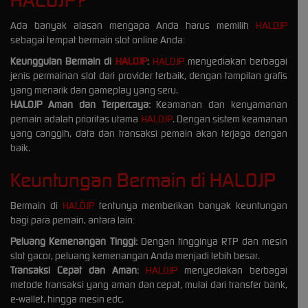
HALOJP
?
Ada banyak alasan mengapa Anda harus memilih
HALOJP
sebagai tempat bermain slot online Anda:
Keunggulan Bermain di
HALOJP
:
HALOJP
menyediakan berbagai
jenis permainan slot dari provider terbaik, dengan tampilan grafis
yang menarik dan gameplay yang seru.
HALOJP Aman dan Terpercaya:
Keamanan dan kenyamanan
pemain adalah prioritas utama
HALOJP
. Dengan sistem keamanan
yang canggih, data dan transaksi pemain akan terjaga dengan
baik.
Keuntungan Bermain di
HALOJP
Bermain di
HALOJP
tentunya memberikan banyak keuntungan
bagi para pemain, antara lain:
Peluang Kemenangan Tinggi:
Dengan tingginya RTP dan mesin
slot gacor, peluang kemenangan Anda menjadi lebih besar.
Transaksi Cepat dan Aman:
HALOJP
menyediakan berbagai
metode transaksi yang aman dan cepat, mulai dari transfer bank,
e-wallet, hingga mesin edc.