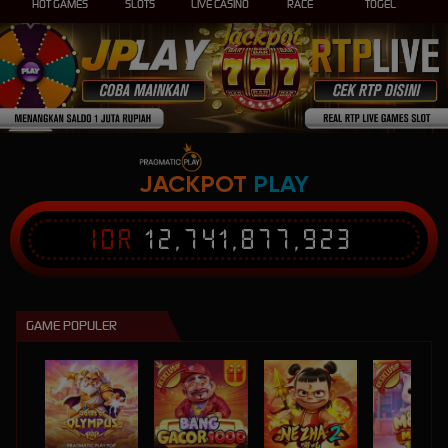
HOT GAMES
SLOTS
LIVE CASINO
RACE
TOGEL
OL
JACKPOT
PLAY
IDR
12,741,877,923
GAME POPULER