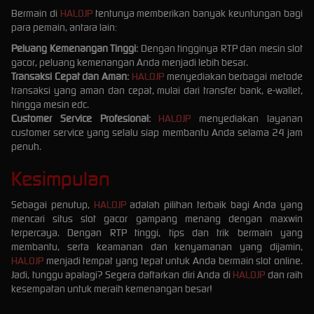
Bermain di
HALOJP
tentunya memberikan banyak keuntungan bagi
para pemain, antara lain:
Peluang Kemenangan Tinggi:
Dengan tingginya RTP dan mesin slot
gacor, peluang kemenangan Anda menjadi lebih besar.
Transaksi Cepat dan Aman:
HALOJP
menyediakan berbagai metode
transaksi yang aman dan cepat, mulai dari transfer bank, e-wallet,
hingga mesin edc.
Customer Service Profesional:
HALOJP
menyediakan layanan
customer service yang selalu siap membantu Anda selama 24 jam
penuh.
Kesimpulan
Sebagai penutup,
HALOJP
adalah pilihan terbaik bagi Anda yang
mencari situs slot gacor gampang menang dengan maxwin
terpercaya. Dengan RTP tinggi, tips dan trik bermain yang
membantu, serta keamanan dan kenyamanan yang dijamin,
HALOJP
menjadi tempat yang tepat untuk Anda bermain slot online.
Jadi, tunggu apalagi? Segera daftarkan diri Anda di
HALOJP
dan raih
kesempatan untuk meraih kemenangan besar!