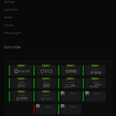
Olahraga
Crash Game
Arcade
E-Sports
Sabung Ayam
Komunitas