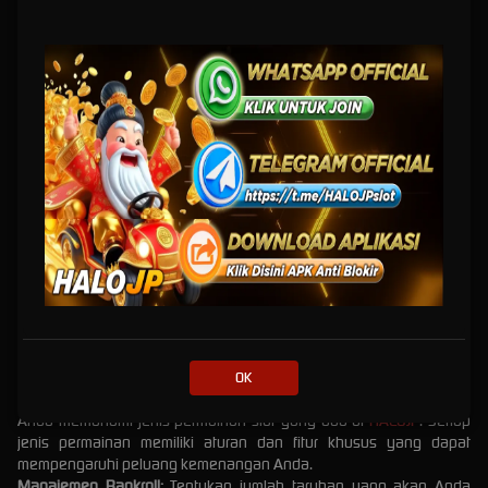
atau sering memberikan jackpot kepada pemainnya. Mesin slot
seperti ini menjadi incaran para pemain karena peluang untuk
meraih kemenangan besar lebih tinggi.
RTP Slot Terpercaya di
HALOJP
Return to Player (RTP) adalah persentase pembayaran yang akan
diberikan oleh mesin slot kepada pemain dalam jangka panjang. Di
HALOJP
, RTP yang ditawarkan sangatlah tinggi, sehingga
memastikan pemain mendapatkan peluang kemenangan yang
lebih besar dibandingkan situs lainnya.
Tips dan Trik Bermain di
HALOJP
Memahami tips dan trik bermain tentunya sangat penting untuk
meningkatkan peluang kemenangan Anda. Berikut beberapa tips
dan trik bermain di
HALOJP
:
OK
Mengenal Jenis Permainan:
Sebelum memulai bermain, pastikan
Anda memahami jenis permainan slot yang ada di
HALOJP
. Setiap
jenis permainan memiliki aturan dan fitur khusus yang dapat
mempengaruhi peluang kemenangan Anda.
Manajemen Bankroll:
Tentukan jumlah taruhan yang akan Anda