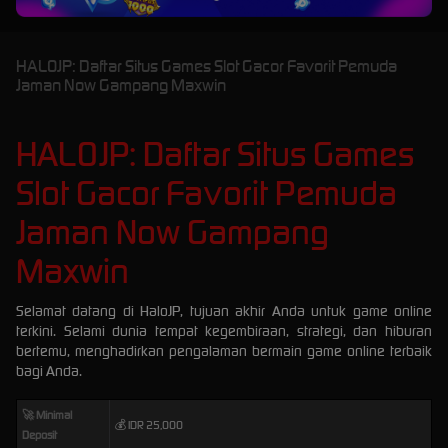
HALOJP: Daftar Situs Games Slot Gacor Favorit Pemuda
Jaman Now Gampang Maxwin
HALOJP: Daftar Situs Games
Slot Gacor Favorit Pemuda
Jaman Now Gampang
Maxwin
Selamat datang di HaloJP, tujuan akhir Anda untuk game online
terkini. Selami dunia tempat kegembiraan, strategi, dan hiburan
bertemu, menghadirkan pengalaman bermain game online terbaik
bagi Anda.
🚀 Minimal
💰 IDR 25,000
Deposit