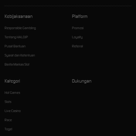
Kebijaksanaan
Platform
Responsible Gambling
Promosi
Tentang HALOJP
Loyalty
Pusat Bantuan
Referral
Syarat dan Ketentuan
Berita Markas Slot
Kategori
Dukungan
Hot Games
Slots
Live Casino
Race
Togel